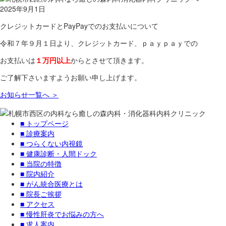
2025年9月1日
クレジットカードとPayPayでのお支払いについて
令和７年９月１日より、クレジットカード、ｐａｙｐａｙでの
お支払いは
１万円以上
からとさせて頂きます。
ご了解下さいますようお願い申し上げます。
お知らせ一覧へ ＞
■ トップページ
■ 診療案内
■ つらくない内視鏡
■ 健康診断・人間ドック
■ 当院の特徴
■ 院内紹介
■ がん統合医療とは
■ 院長ご挨拶
■ アクセス
■ 慢性肝炎でお悩みの方へ
■ 求人案内